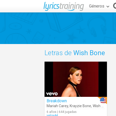
Géneros
Letras de
Wish Bone
Breakdown
Mariah Carey
,
Krayzie Bone
,
Wish Bone
6 años | 644 jugadas
velox44