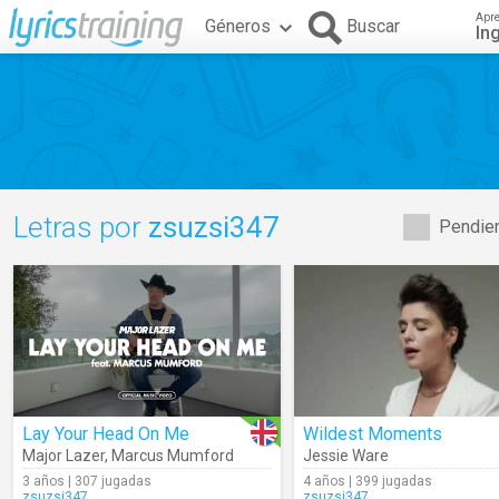
Apr
Géneros
Buscar
In
Letras por
zsuzsi347
Pendien
Lay Your Head On Me
Wildest Moments
Major Lazer
,
Marcus Mumford
Jessie Ware
3 años | 307 jugadas
4 años | 399 jugadas
zsuzsi347
zsuzsi347