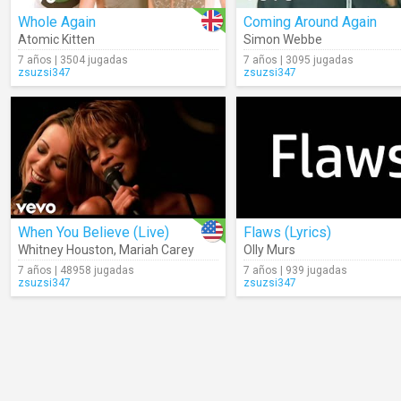
Whole Again
Coming Around Again
Atomic Kitten
Simon Webbe
7 años | 3504 jugadas
7 años | 3095 jugadas
zsuzsi347
zsuzsi347
When You Believe (Live)
Flaws (Lyrics)
Whitney Houston
,
Mariah Carey
Olly Murs
7 años | 48958 jugadas
7 años | 939 jugadas
zsuzsi347
zsuzsi347