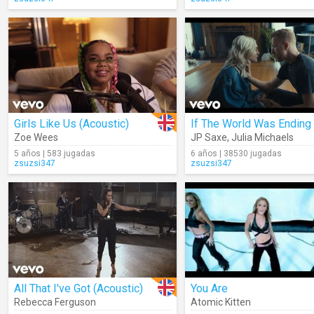
Girls Like Us (Acoustic)
If The World Was Ending
Zoe Wees
JP Saxe
,
Julia Michaels
5 años | 583 jugadas
6 años | 38530 jugadas
zsuzsi347
zsuzsi347
All That I've Got (Acoustic)
You Are
Rebecca Ferguson
Atomic Kitten