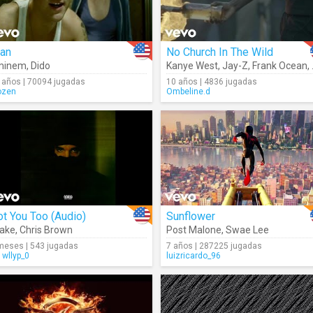
tan
No Church In The Wild
minem
,
Dido
Kanye West
,
Jay-Z
,
Frank Ocean
,
 años | 70094 jugadas
10 años | 4836 jugadas
ozen
Ombeline.d
t You Too (Audio)
Sunflower
ake
,
Chris Brown
Post Malone
,
Swae Lee
meses | 543 jugadas
7 años | 287225 jugadas
wllyp_0
luizricardo_96