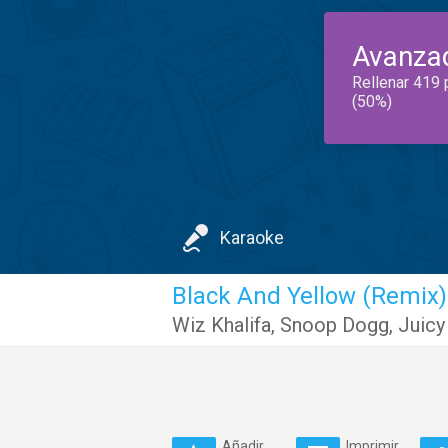
Avanza
Rellenar 419 
(50%)
Karaoke
Black And Yellow (Remix)
Wiz Khalifa
,
Snoop Dogg
,
Juicy
Añadir
Imprimir