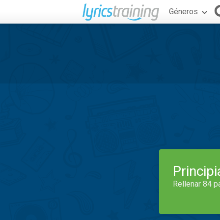
Géneros
Princip
Rellenar 84 p