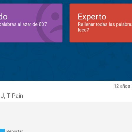
do
Experto
palabras al azar de 837
Rellenar todas las palabra
loco?
12 años 
 J
,
T-Pain
Reportar