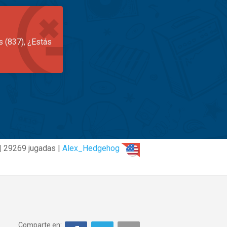
s (837), ¿Estás
| 29269 jugadas |
Alex_Hedgehog
Comparte en: