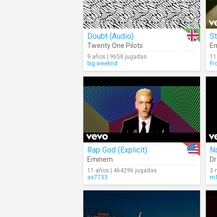
Doubt (Audio)
S
Twenty One Pilots
E
9 años | 9658 jugadas
11
big.weeknd
Fr
Rap God (Explicit)
No
Eminem
Dr
11 años | 464296 jugadas
3 
as7733
m1