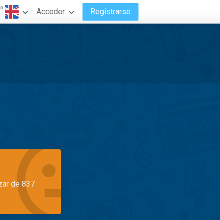
do
Acceder
Registrarse
azar de 837