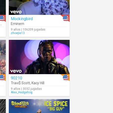
Mockingbird
The-Dream
Eminem
9 años | 106209 jugadas
zhoejie13
90210
Travi$ Scott
,
Kacy Hill
9 años | 3032 jugadas
Alex_Hedgehog