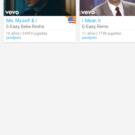
Me, Myself & I
I Mean It
G-Eazy
,
Bebe Rexha
G-Eazy
,
Remo
10 años | 24410 jugadas
11 años | 7749 jugadas
javidpolo
javidpolo