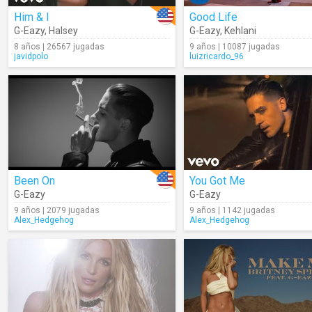
Him & I
Good Life
G-Eazy
,
Halsey
G-Eazy
,
Kehlani
8 años | 26567 jugadas
9 años | 10087 jugadas
javidpolo
luizricardo_96
Been On
You Got Me
G-Eazy
G-Eazy
9 años | 2079 jugadas
9 años | 1142 jugadas
Alex_Hedgehog
Alex_Hedgehog