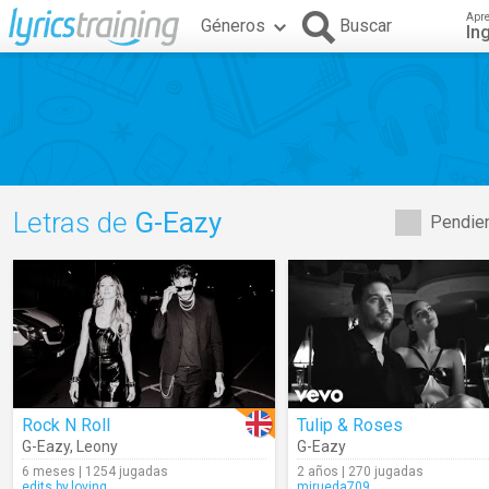
Apr
Géneros
Buscar
In
Letras de
G-Eazy
Pendien
Rock N Roll
Tulip & Roses
G-Eazy
,
Leony
G-Eazy
6 meses | 1254 jugadas
2 años | 270 jugadas
edits.by.loving
mjrueda709