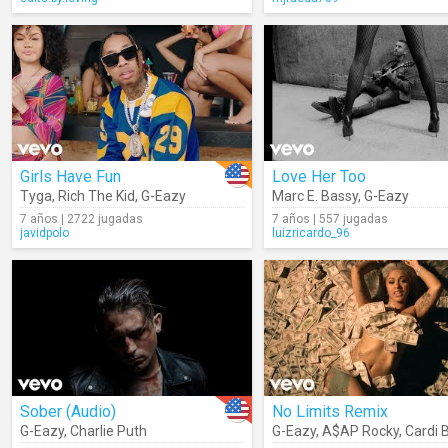
Girls Have Fun
Love Her Too
Tyga
,
Rich The Kid
,
G-Eazy
Marc E. Bassy
,
G-Eazy
7 años | 2722 jugadas
7 años | 557 jugadas
javidpolo
luizricardo_96
Sober (Audio)
No Limits Remix
G-Eazy
,
Charlie Puth
G-Eazy
,
A$AP Rocky
,
Cardi 