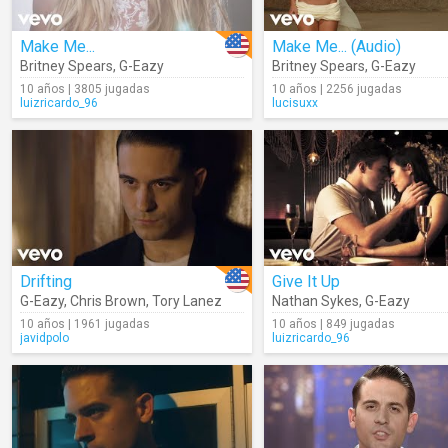
Make Me...
Make Me... (Audio)
Britney Spears
,
G-Eazy
Britney Spears
,
G-Eazy
10 años | 3805 jugadas
10 años | 2256 jugadas
luizricardo_96
lucisuxx
Drifting
Give It Up
G-Eazy
,
Chris Brown
,
Tory Lanez
Nathan Sykes
,
G-Eazy
10 años | 1961 jugadas
10 años | 849 jugadas
javidpolo
luizricardo_96