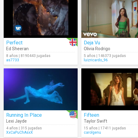
Perfect
Deja Vu
Ed Sheeran
Olivia Rodrigo
8 años | 8190443 jugadas
5 años | 146373 jugadas
as7733
luizricardo_96
Running In Place
Fifteen
Lexi Jayde
Taylor Swift
4 años | 315 jugadas
15 años | 17411 jugadas
XxCaPuChAsxX
carolgenu