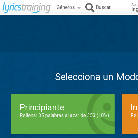
Apr
Géneros
Buscar
In
Selecciona un Mod
Principiante
I
Rellenar 35 palabras al azar de 353 (10%)
Rel