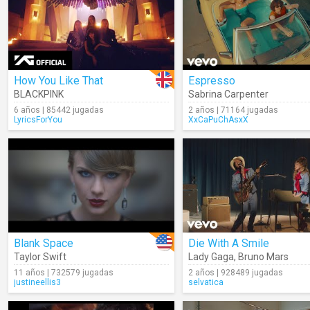
How You Like That
Espresso
BLACKPINK
Sabrina Carpenter
6 años | 85442 jugadas
2 años | 71164 jugadas
LyricsForYou
XxCaPuChAsxX
Blank Space
Die With A Smile
Taylor Swift
Lady Gaga
,
Bruno Mars
11 años | 732579 jugadas
2 años | 928489 jugadas
justineellis3
selvatica