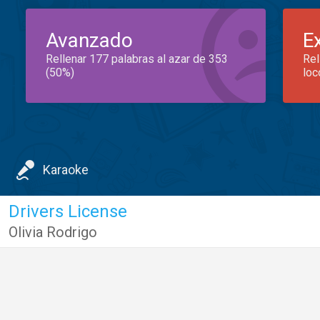
Avanzado
E
Rellenar 177 palabras al azar de 353
Rel
(50%)
loc
Karaoke
Drivers License
Olivia Rodrigo