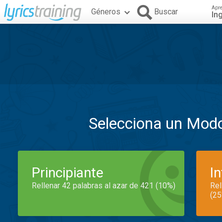
Apr
Géneros
Buscar
In
Selecciona un Mod
Principiante
I
Rellenar 42 palabras al azar de 421 (10%)
Rel
(25