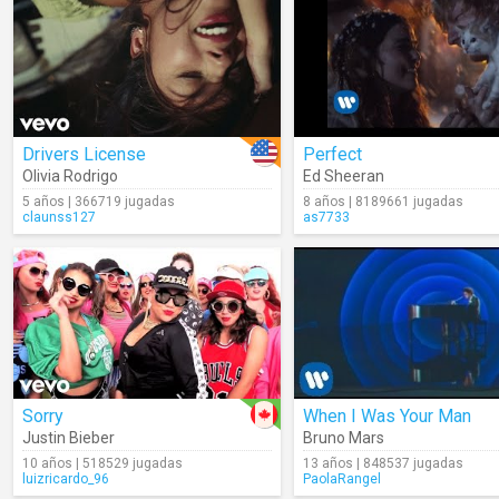
Drivers License
Perfect
Olivia Rodrigo
Ed Sheeran
5 años | 366719 jugadas
8 años | 8189661 jugadas
claunss127
as7733
Sorry
When I Was Your Man
Justin Bieber
Bruno Mars
10 años | 518529 jugadas
13 años | 848537 jugadas
luizricardo_96
PaolaRangel