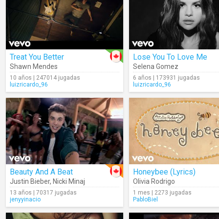
Treat You Better
Lose You To Love Me
Shawn Mendes
Selena Gomez
10 años | 247014 jugadas
6 años | 173931 jugadas
luizricardo_96
luizricardo_96
Beauty And A Beat
Honeybee (Lyrics)
Justin Bieber
,
Nicki Minaj
Olivia Rodrigo
13 años | 70317 jugadas
1 mes | 2273 jugadas
jenyyinacio
PabloBiel