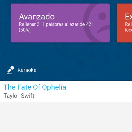
Avanzado
E
Rellenar 211 palabras al azar de 421
Rel
(50%)
loc
Karaoke
The Fate Of Ophelia
Taylor Swift