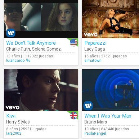
We Don't Talk Anymore
Paparazzi
Charlie Puth
,
Selena Gomez
Lady Gaga
10 años | 1119322 jugadas
15 años | 27521 jugadas
luizricardo_96
almatown
Kiwi
When I Was Your Man
Harry Styles
Bruno Mars
8 años | 25931 jugadas
13 años | 848440 jugadas
lara2002
PaolaRangel