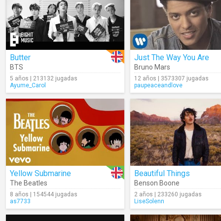
Butter
Just The Way You Are
BTS
Bruno Mars
5 años | 213132 jugadas
12 años | 3573307 jugadas
Ayume_Carol
paupeaceandlove
Yellow Submarine
Beautiful Things
The Beatles
Benson Boone
8 años | 154544 jugadas
2 años | 233260 jugadas
as7733
LiseSolenn