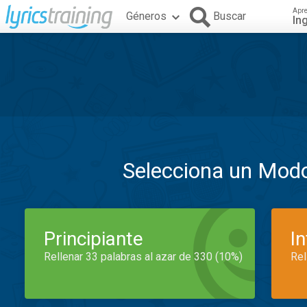
Apr
Géneros
Buscar
In
Selecciona un Mod
Principiante
I
Rellenar 33 palabras al azar de 330 (10%)
Rel