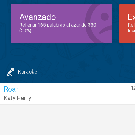
Avanzado
E
Rellenar 165 palabras al azar de 330
Rel
(50%)
loc
Karaoke
Roar
1
Katy Perry