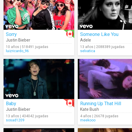
Sorry
Someone Like You
Justin Bieber
Adele
10 años | 518491 jugadas
13 años | 2088389 jugadas
luizricardo_96
selvatica
Baby
Running Up That Hill
Justin Bieber
Kate Bush
13 años | 434042 jugadas
4 años | 26678 jugadas
sosad1209
meekooo