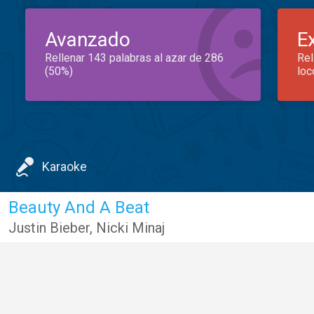
Avanzado
E
Rellenar 143 palabras al azar de 286
Rel
(50%)
loc
Karaoke
Beauty And A Beat
Justin Bieber
,
Nicki Minaj