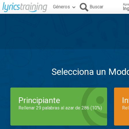
Apr
Géneros
Buscar
In
Selecciona un Mod
Principiante
I
Rellenar 29 palabras al azar de 286 (10%)
Rel