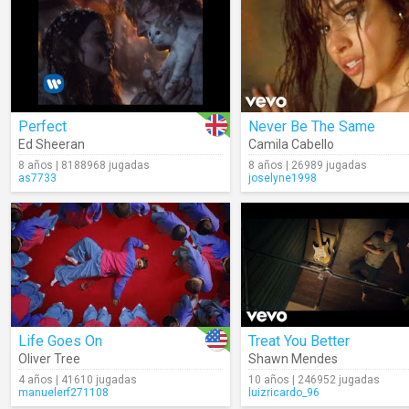
Perfect
Never Be The Same
Ed Sheeran
Camila Cabello
8 años | 8188968 jugadas
8 años | 26989 jugadas
as7733
joselyne1998
Life Goes On
Treat You Better
Oliver Tree
Shawn Mendes
4 años | 41610 jugadas
10 años | 246952 jugadas
manuelerf271108
luizricardo_96