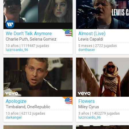
We Don't Talk Anymore
Almost (Live)
Charlie Puth
,
Selena Gomez
Lewis Capaldi
10 años | 1119447 jugadas
5 meses | 2722 jugadas
luizricardo_96
domfraser
Apologize
Flowers
Timbaland
,
OneRepublic
Miley Cyrus
13 años | 62112 jugadas
3 años | 1402279 jugadas
darkangel
luizricardo_96