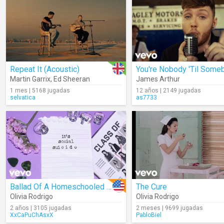
Repeat It (Acoustic)
Martin Garrix
,
Ed Sheeran
James Arthur
1 mes | 5168 jugadas
12 años | 2149 jugadas
selvatica
as7733
Ballad Of A Homeschooled Girl (Lyrics)
The Cure
Olivia Rodrigo
Olivia Rodrigo
2 años | 3105 jugadas
2 meses | 9699 jugadas
XxCaPuChAsxX
PabloBiel