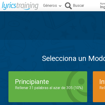
Apr
Géneros
Buscar
In
Selecciona un Mod
Principiante
I
Rellenar 31 palabras al azar de 305 (10%)
Rel