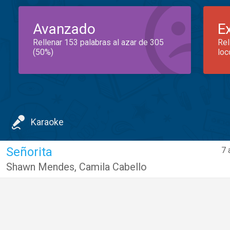
Avanzado
E
Rellenar 153 palabras al azar de 305
Rel
(50%)
loc
Karaoke
Señorita
7 
Shawn Mendes
,
Camila Cabello