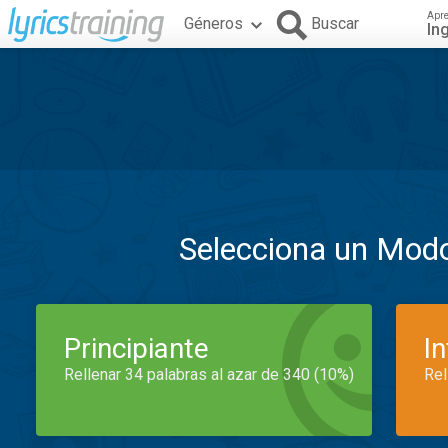
Apr
Géneros
Buscar
In
Selecciona un Mod
Principiante
I
Rellenar 34 palabras al azar de 340 (10%)
Rel