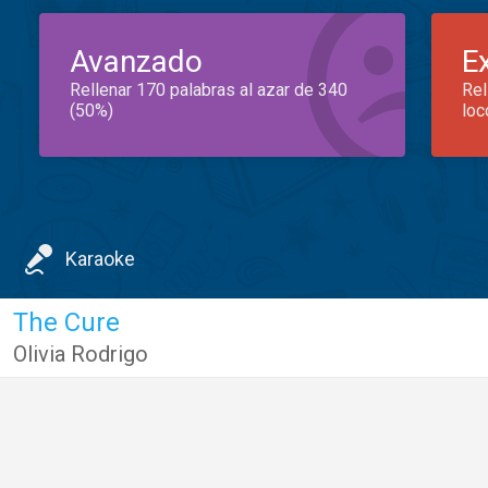
Avanzado
E
Rellenar 170 palabras al azar de 340
Rel
(50%)
loc
Karaoke
The Cure
Olivia Rodrigo