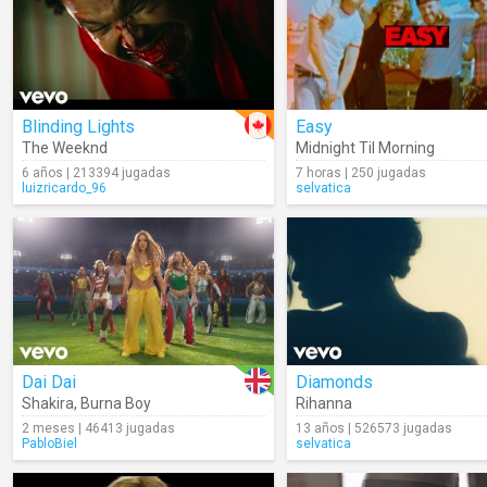
Blinding Lights
Easy
The Weeknd
Midnight Til Morning
6 años | 213394 jugadas
7 horas | 250 jugadas
luizricardo_96
selvatica
Dai Dai
Diamonds
Shakira
,
Burna Boy
Rihanna
2 meses | 46413 jugadas
13 años | 526573 jugadas
PabloBiel
selvatica