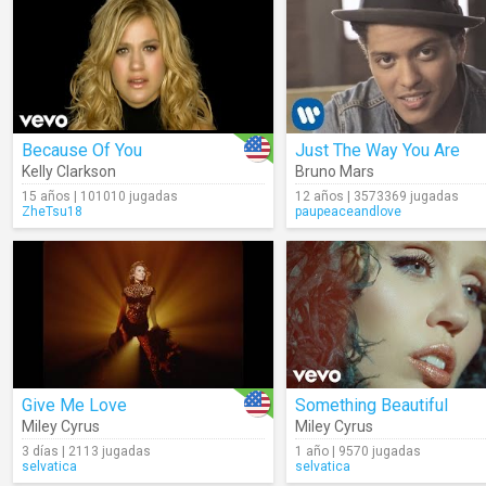
Because Of You
Just The Way You Are
Kelly Clarkson
Bruno Mars
15 años | 101010 jugadas
12 años | 3573369 jugadas
ZheTsu18
paupeaceandlove
Give Me Love
Something Beautiful
Miley Cyrus
Miley Cyrus
3 días | 2113 jugadas
1 año | 9570 jugadas
selvatica
selvatica