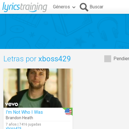
Géneros
Buscar
Letras por
xboss429
Pendien
I'm Not Who I Was
Brandon Heath
7 años | 7416 jugadas
xboss429