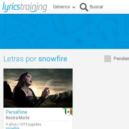
Géneros
Buscar
Letras por
snowfire
Pendien
Perséfone
Nostra Morte
9 años | 1079 jugadas
snowfire