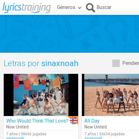
Géneros
Buscar
Letras por
sinaxnoah
Pendien
Who Would Think That Love?
All Day
Now United
Now United
7 años | 38666 jugadas
7 años | 33634 jugadas
sinaxnoah
sinaxnoah