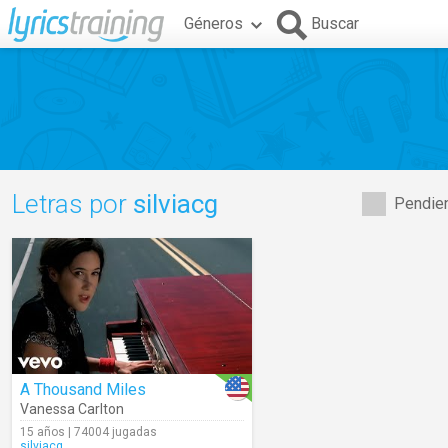
Géneros
Buscar
Letras por
silviacg
Pendien
A Thousand Miles
Vanessa Carlton
15 años | 74004 jugadas
silviacg