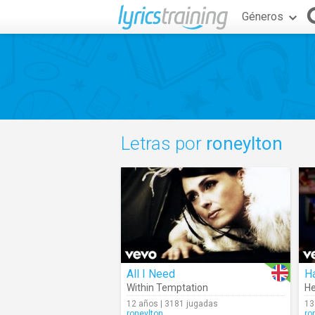
Géneros
Letras por
roneylton
All I Need
Ha
Within Temptation
He
12 años | 3181 jugadas
13
roneylton
ro