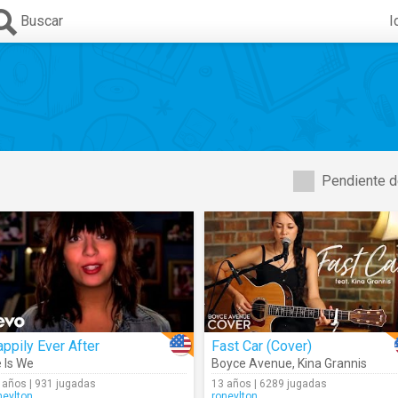
Buscar
I
Pendiente d
ppily Ever After
Fast Car (Cover)
 Is We
Boyce Avenue
,
Kina Grannis
 años | 931 jugadas
13 años | 6289 jugadas
neylton
roneylton