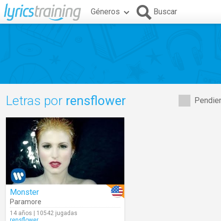
Géneros
Buscar
Letras por
rensflower
Pendien
Monster
Paramore
14 años | 10542 jugadas
rensflower