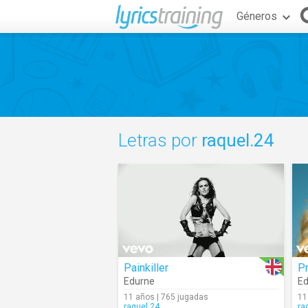
Géneros
Letras por
raquel.24
Painkiller
Pr
Edurne
Ed
11 años | 765 jugadas
11
raquel.24
ra