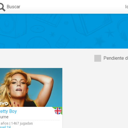
Buscar
I
Pendiente d
etty Boy
urne
 años | 1467 jugadas
quel.24