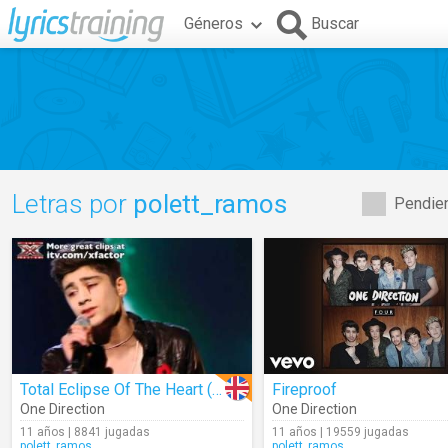
Géneros
Buscar
Letras por
polett_ramos
Pendien
Total Eclipse Of The Heart (Cover)
Fireproof
One Direction
One Direction
11 años | 8841 jugadas
11 años | 19559 jugadas
polett_ramos
polett_ramos