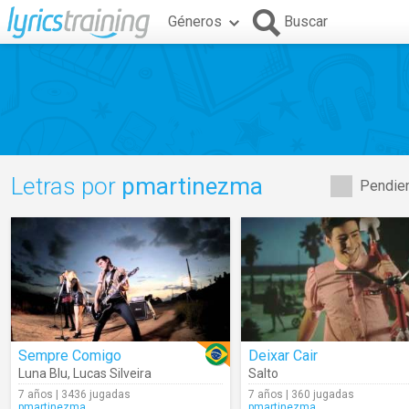
Géneros
Buscar
Letras por
pmartinezma
Pendien
Sempre Comigo
Deixar Cair
Luna Blu
,
Lucas Silveira
Salto
7 años | 3436 jugadas
7 años | 360 jugadas
pmartinezma
pmartinezma