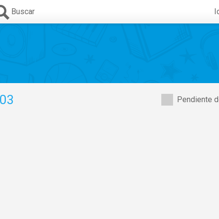
Buscar
I
003
Pendiente d