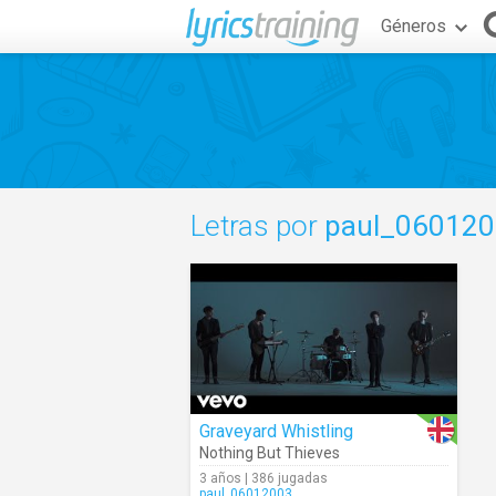
Géneros
Letras por
paul_06012
Graveyard Whistling
Nothing But Thieves
3 años | 386 jugadas
paul_06012003