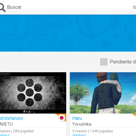
Buscar
I
Pendiente d
shitetanoni
Haru
ARETU
Yorushika
meses | 284 jugadas
3 meses | 1349 jugadas
aplayz
olaplayz