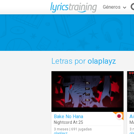
Géneros
Letras por
olaplayz
Bake No Hana
Ai
Nightcord At 25
M
3 meses | 691 jugadas
3 
olaplayz
ol