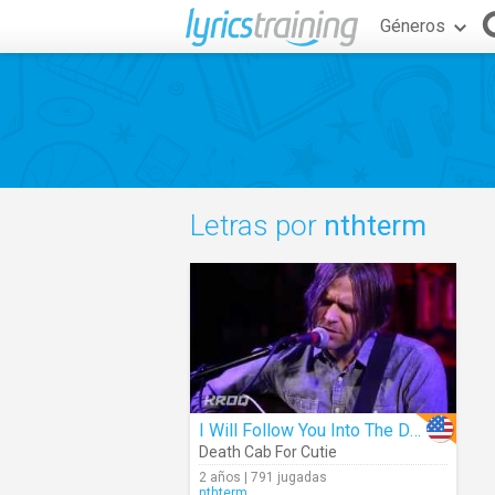
Géneros
Letras por
nthterm
I Will Follow You Into The Dark (Acoustic)
Death Cab For Cutie
2 años | 791 jugadas
nthterm