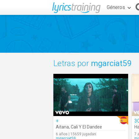
Géneros
Letras por
mgarciat59
+
30
Aitana
,
Cali Y El Dandee
H
6 años | 15659 jugadas
7 
mgarciat59
mg