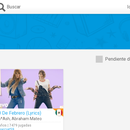
Buscar
I
Pendiente d
 De Febrero (Lyrics)
a*Ash
,
Abraham Mateo
años | 7479 jugadas
arciat59