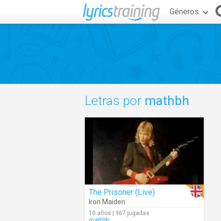
Géneros
Letras por
mathbh
The Prisoner (Live)
Iron Maiden
10 años | 967 jugadas
mathbh