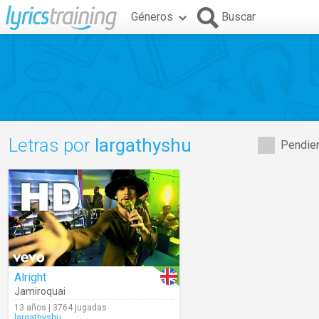
Géneros
Buscar
Letras por
largathyshu
Pendien
Alright
Jamiroquai
13 años | 3764 jugadas
largathyshu