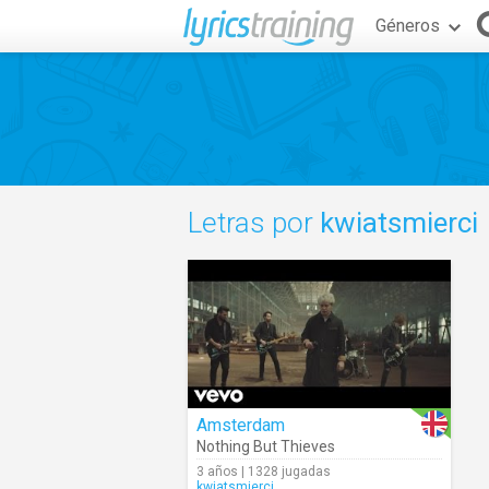
Géneros
Letras por
kwiatsmierci
Amsterdam
Nothing But Thieves
3 años | 1328 jugadas
kwiatsmierci