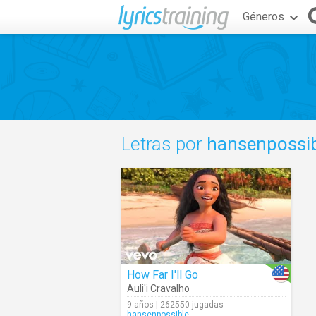
Géneros
Letras por
hansenpossi
How Far I'll Go
Auli'i Cravalho
9 años | 262550 jugadas
hansenpossible