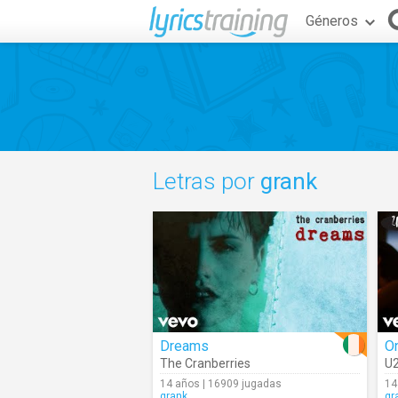
Géneros
Letras por
grank
Dreams
O
The Cranberries
U
14 años | 16909 jugadas
14
grank
gr