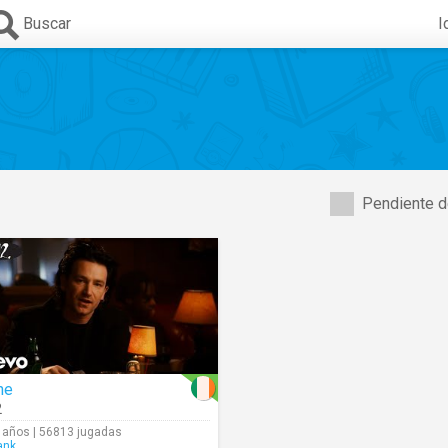
Buscar
I
Pendiente d
ne
2
 años | 56813 jugadas
ank