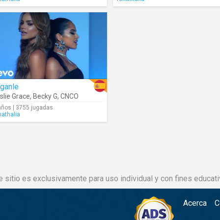
íganle
slie Grace
,
Becky G
,
CNCO
años | 3755 jugadas
nathalia
e sitio es exclusivamente para uso individual y con fines educati
Acerca
C