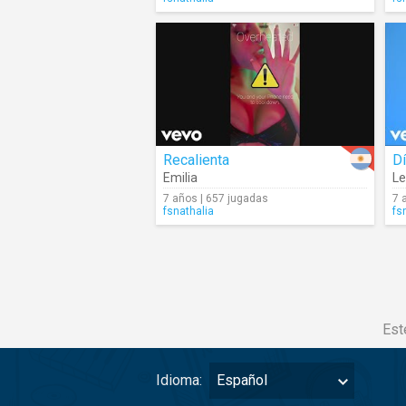
Recalienta
D
Emilia
Le
7 años | 657 jugadas
7 
fsnathalia
fs
Est
Idioma:
Español