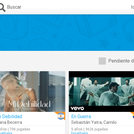
Buscar
I
Pendiente d
 Debilidad
En Guerra
ria Becerra
Sebastián Yatra
,
Camilo
años | 796 jugadas
5 años | 3626 jugadas
nathalia
fsnathalia