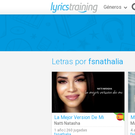
Géneros
Letras por
fsnathalia
La Mejor Version De Mi
Mi
Natti Natasha
Ma
1 año | 260 jugadas
4 
fsnathalia
fs