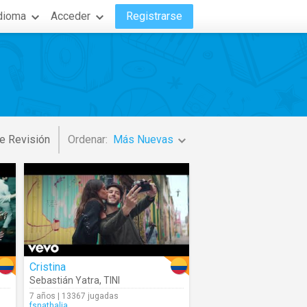
dioma
Acceder
Registrarse
e Revisión
Ordenar:
Más Nuevas
Cristina
Sebastián Yatra
,
TINI
7 años | 13367 jugadas
fsnathalia