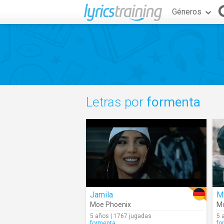
Géneros
Letras por
formenta
Jamila
M
Moe Phoenix
Mo
5 años | 1767 jugadas
5 
formenta
fo