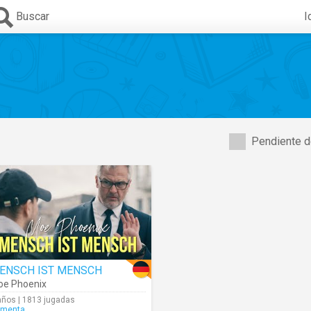
Buscar
I
Pendiente d
ENSCH IST MENSCH
e Phoenix
años | 1813 jugadas
rmenta