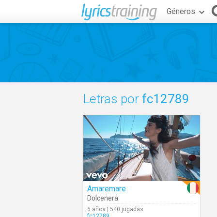
Géneros
Letras por
fc12789
Amaremare
Dolcenera
6 años | 540 jugadas
fc12789