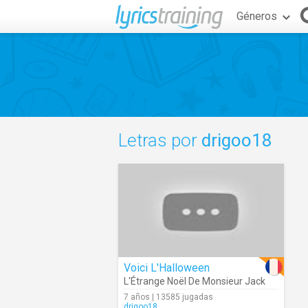
Géneros
Letras por
drigoo18
Voici L'Halloween
L'Étrange Noël De Monsieur Jack
7 años | 13585 jugadas
drigoo18