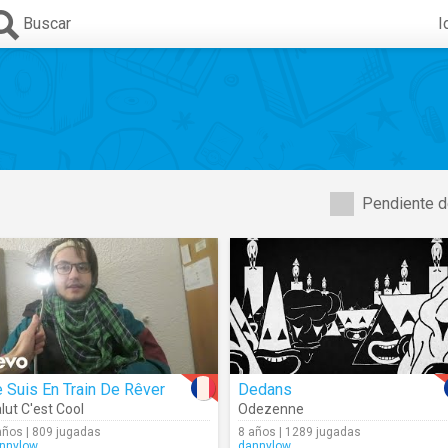
Buscar
I
Pendiente d
 Suis En Train De Rêver
Dedans
lut C'est Cool
Odezenne
años | 809 jugadas
8 años | 1289 jugadas
nnylow
dannylow