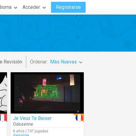
dioma
Acceder
Registrarse
e Revisión
Ordenar:
Más Nuevas
Je Veux Te Baiser
Odezenne
8 años | 747 jugadas
dannylow