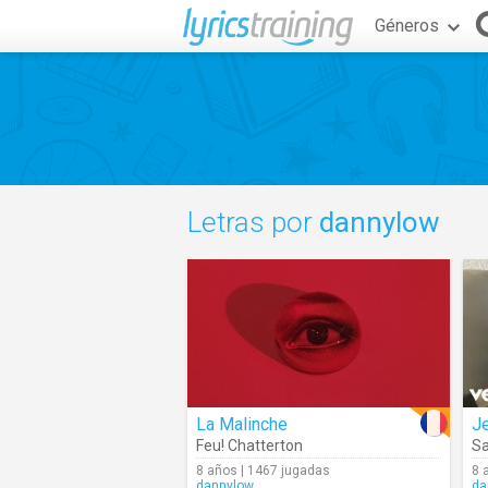
Géneros
Letras por
dannylow
La Malinche
Je
Feu! Chatterton
Sa
8 años | 1467 jugadas
8 
dannylow
da