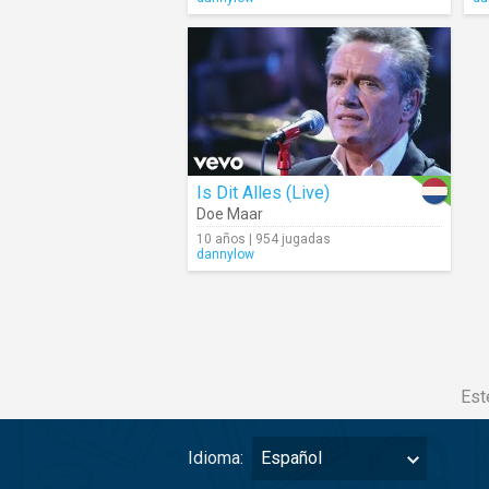
Is Dit Alles (Live)
Doe Maar
10 años | 954 jugadas
dannylow
Est
Idioma:
Español