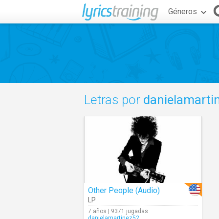
Géneros
Letras por
danielamarti
Other People (Audio)
LP
7 años | 9371 jugadas
danielamartinez52