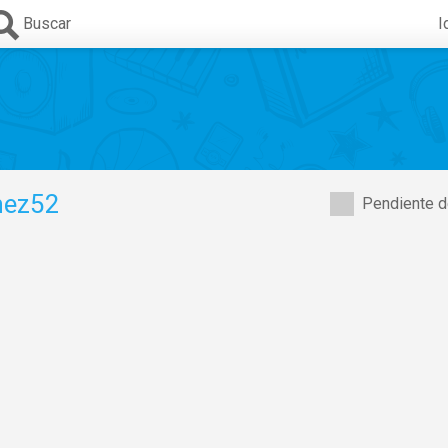
Buscar
I
nez52
Pendiente d