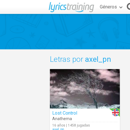
Géneros
Letras por
axel_pn
Lost Control
Anathema
16 años | 1458 jugadas
axel_pn