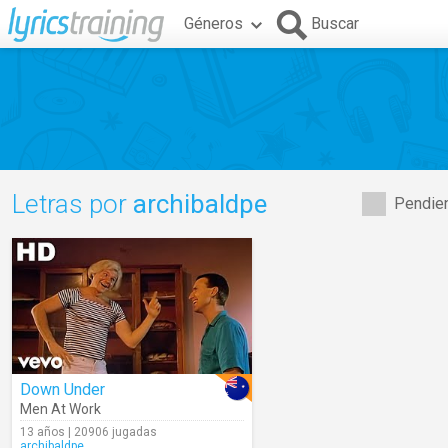
Géneros
Buscar
Letras por
archibaldpe
Pendien
Down Under
Men At Work
13 años | 20906 jugadas
archibaldpe