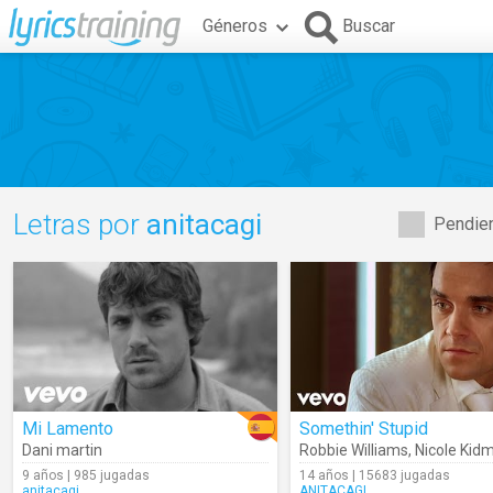
Géneros
Buscar
Letras por
anitacagi
Pendien
Mi Lamento
Somethin' Stupid
Dani martin
Robbie Williams
,
Nicole Kid
9 años | 985 jugadas
14 años | 15683 jugadas
anitacagi
ANITACAGI