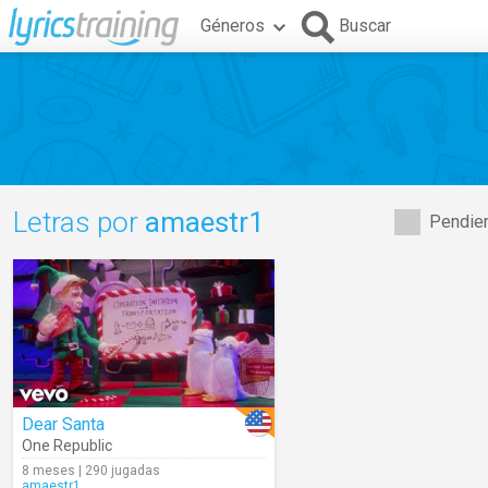
Géneros
Buscar
Letras por
amaestr1
Pendien
Dear Santa
One Republic
8 meses | 290 jugadas
amaestr1