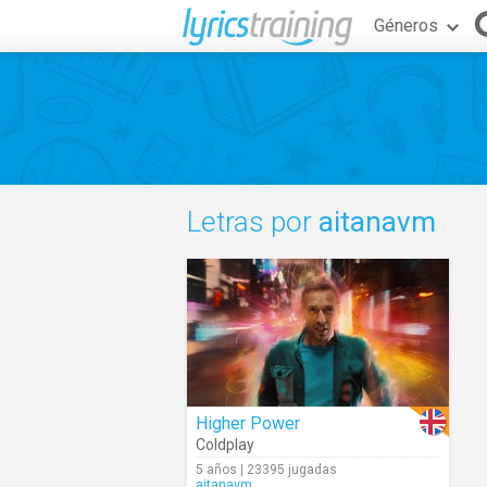
Géneros
Letras por
aitanavm
Higher Power
Coldplay
5 años | 23395 jugadas
aitanavm