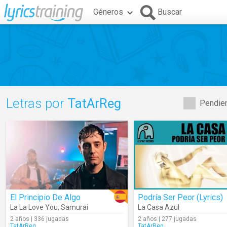
Géneros
Buscar
Letras por
TatArReg
Pendien
El Principio De Algo
Podría Ser Peor (Lyrics)
La La Love You
,
Samurai
La Casa Azul
2 años | 336 jugadas
2 años | 277 jugadas
TatArReg
TatArReg