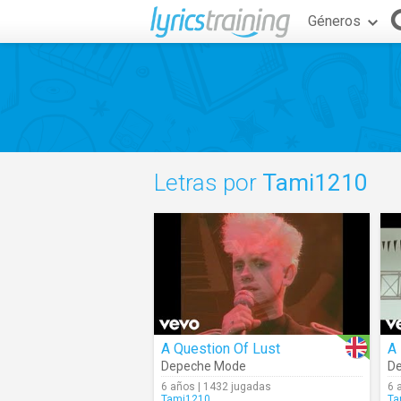
Géneros
Letras por
Tami1210
A Question Of Lust
A 
Depeche Mode
D
6 años | 1432 jugadas
6 
Tami1210
Ta