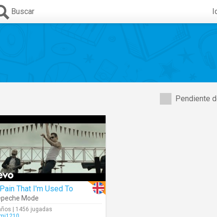
Buscar
I
Pendiente d
Pain That I'm Used To
epeche Mode
años | 1456 jugadas
mi1210