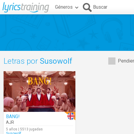
Géneros
Buscar
Letras por
Susowolf
Pendien
BANG!
AJR
5 años | 5513 jugadas
Susowolf