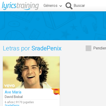
Géneros
Buscar
Letras por
SradePenix
Pendien
Ave María
David Bisbal
6 años | 9170 jugadas
SradePenix