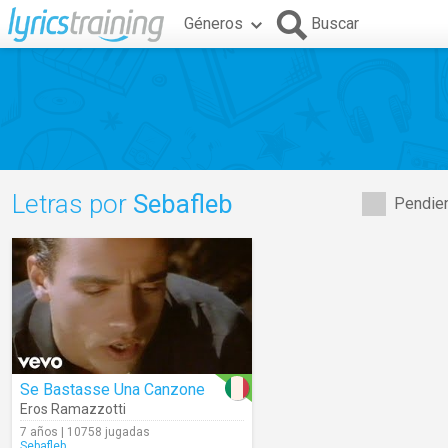
Géneros
Buscar
Letras por
Sebafleb
Pendien
Se Bastasse Una Canzone
Eros Ramazzotti
7 años | 10758 jugadas
Sebafleb