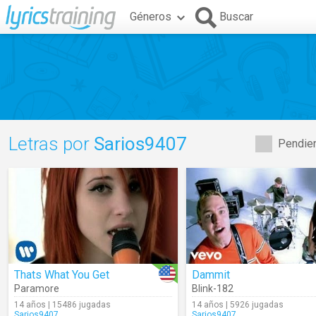
Géneros
Buscar
Letras por
Sarios9407
Pendien
Thats What You Get
Dammit
Paramore
Blink-182
14 años | 15486 jugadas
14 años | 5926 jugadas
Sarios9407
Sarios9407