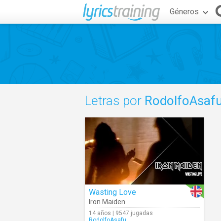
Géneros
Letras por
RodolfoAsaf
Wasting Love
Iron Maiden
14 años | 9547 jugadas
RodolfoAsafu