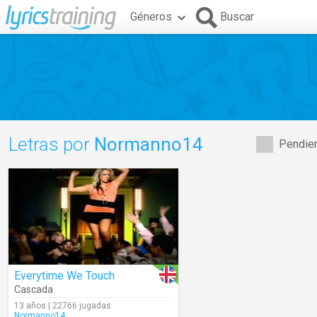
Géneros
Buscar
Letras por
Normanno14
Pendien
Everytime We Touch
Cascada
13 años | 22766 jugadas
Normanno14