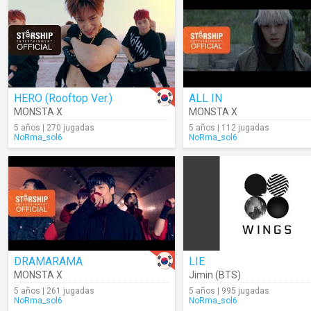
HERO (Rooftop Ver.)
ALL IN
MONSTA X
MONSTA X
5 años | 270 jugadas
5 años | 112 jugadas
NoRma_sol6
NoRma_sol6
DRAMARAMA
LIE
MONSTA X
Jimin (BTS)
5 años | 261 jugadas
5 años | 995 jugadas
NoRma_sol6
NoRma_sol6