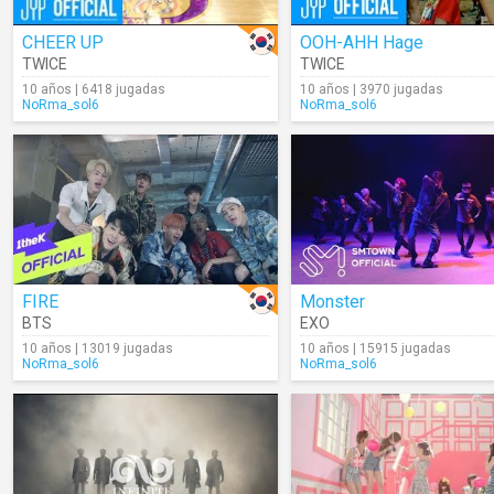
CHEER UP
OOH-AHH Hage
TWICE
TWICE
10 años | 6418 jugadas
10 años | 3970 jugadas
NoRma_sol6
NoRma_sol6
FIRE
Monster
BTS
EXO
10 años | 13019 jugadas
10 años | 15915 jugadas
NoRma_sol6
NoRma_sol6