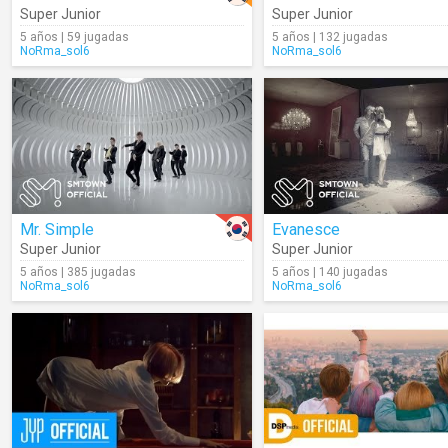
Super Junior
Super Junior
5 años | 59 jugadas
5 años | 132 jugadas
NoRma_sol6
NoRma_sol6
Mr. Simple
Evanesce
Super Junior
Super Junior
5 años | 385 jugadas
5 años | 140 jugadas
NoRma_sol6
NoRma_sol6