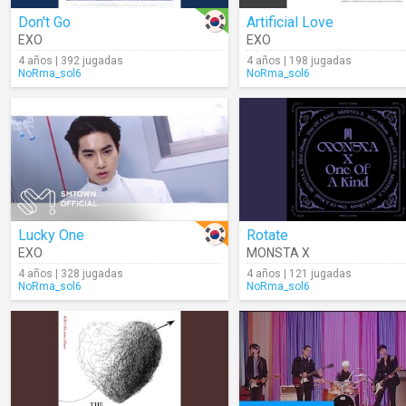
Don't Go
Artificial Love
EXO
EXO
4 años | 392 jugadas
4 años | 198 jugadas
NoRma_sol6
NoRma_sol6
Lucky One
Rotate
EXO
MONSTA X
4 años | 328 jugadas
4 años | 121 jugadas
NoRma_sol6
NoRma_sol6