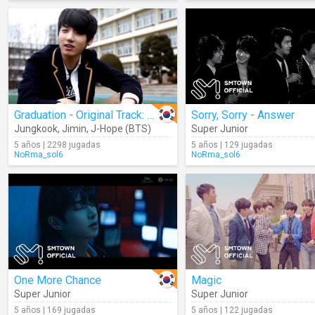
Graduation - Original Track: Snoop Dogg & Wiz Khalifa Ft. Bruno Mars
Sorry, Sorry - Answer
Jungkook
,
Jimin
,
J-Hope (BTS)
Super Junior
5 años | 2298 jugadas
5 años | 129 jugadas
NoRma_sol6
NoRma_sol6
One More Chance
Magic
Super Junior
Super Junior
5 años | 169 jugadas
5 años | 122 jugadas