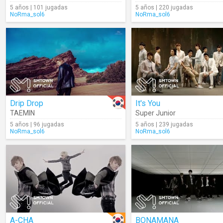
5 años | 101 jugadas
5 años | 220 jugadas
NoRma_sol6
NoRma_sol6
Drip Drop
It's You
TAEMIN
Super Junior
5 años | 96 jugadas
5 años | 239 jugadas
NoRma_sol6
NoRma_sol6
A-CHA
BONAMANA