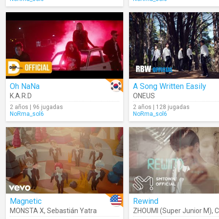
Oh NaNa
A Song Written Easily
K.A.R.D
ONEUS
2 años | 96 jugadas
2 años | 128 jugadas
NoRma_sol6
NoRma_sol6
Magnetic
Rewind
MONSTA X
,
Sebastián Yatra
ZHOUMI (Super Junior M)
,
CH