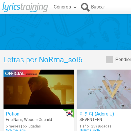
Géneros
Buscar
Letras por
NoRma_sol6
Pendien
Potion
아낀다 (Adore U)
Eric Nam
,
Woodie Gochild
SEVENTEEN
5 meses | 65 jugadas
1 año | 259 jugadas
NoRma_sol6
NoRma_sol6