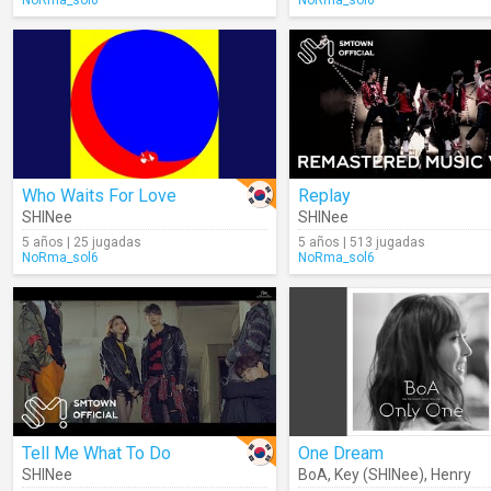
NoRma_sol6
NoRma_sol6
Who Waits For Love
Replay
SHINee
SHINee
5 años | 25 jugadas
5 años | 513 jugadas
NoRma_sol6
NoRma_sol6
Tell Me What To Do
One Dream
SHINee
BoA
,
Key (SHINee)
,
Henry