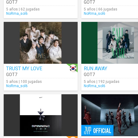
GOT7
GOT7
5 años | 62 jugadas
5 años | 66 jugadas
NoRma_sol6
NoRma_sol6
TRUST MY LOVE
RUN AWAY
GOT7
GOT7
5 años | 100 jugadas
5 años | 192 jugadas
NoRma_sol6
NoRma_sol6