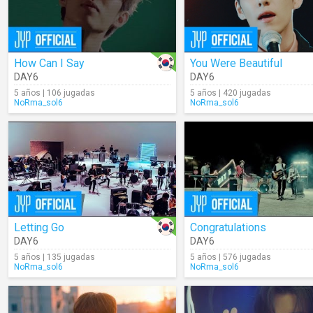
How Can I Say
You Were Beautiful
DAY6
DAY6
5 años | 106 jugadas
5 años | 420 jugadas
NoRma_sol6
NoRma_sol6
Letting Go
Congratulations
DAY6
DAY6
5 años | 135 jugadas
5 años | 576 jugadas
NoRma_sol6
NoRma_sol6