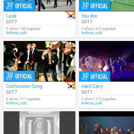
Look
You Are
GOT7
GOT7
5 años | 160 jugadas
5 años | 210 jugadas
NoRma_sol6
NoRma_sol6
Confession Song
Hard Carry
GOT7
GOT7
5 años | 111 jugadas
5 años | 172 jugadas
NoRma_sol6
NoRma_sol6