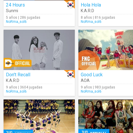
24 Hours
Hola Hola
Sunmi
K.A.R.D
5 años | 286 jugadas
8 años | 816 jugadas
NoRma_sol6
NoRma_sol6
Don't Recall
Good Luck
K.A.R.D
AOA
9 años | 3604 jugadas
9 años | 983 jugadas
NoRma_sol6
NoRma_sol6