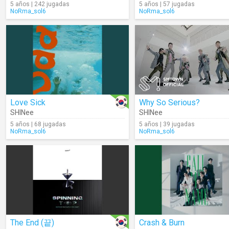
5 años | 242 jugadas
5 años | 57 jugadas
NoRma_sol6
NoRma_sol6
Love Sick
Why So Serious?
SHINee
SHINee
5 años | 68 jugadas
5 años | 39 jugadas
NoRma_sol6
NoRma_sol6
The End (끝)
Crash & Burn