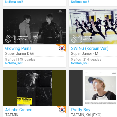
NoRma_sol6
NoRma_sol6
Growing Pains
SWING (Korean Ver.)
Super Junior D&E
Super Junior - M
5 años | 145 jugadas
5 años | 214 jugadas
NoRma_sol6
NoRma_sol6
Artistic Groove
Pretty Boy
TAEMIN
TAEMIN
,
KAI (EXO)