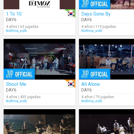
1 To 10
Days Gone By
DAY6
DAY6
4 años | 63 jugadas
4 años | 119 jugadas
NoRma_sol6
NoRma_sol6
Shoot Me
All Alone
DAY6
DAY6
4 años | 455 jugadas
4 años | 79 jugadas
NoRma_sol6
NoRma_sol6