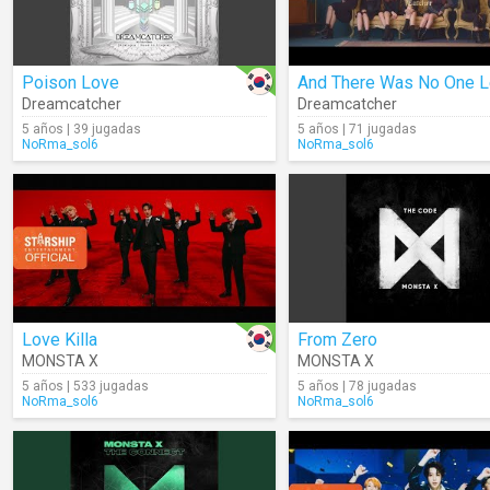
Poison Love
Dreamcatcher
Dreamcatcher
5 años | 39 jugadas
5 años | 71 jugadas
NoRma_sol6
NoRma_sol6
Love Killa
From Zero
MONSTA X
MONSTA X
5 años | 533 jugadas
5 años | 78 jugadas
NoRma_sol6
NoRma_sol6