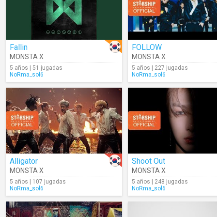
Fallin
FOLLOW
MONSTA X
MONSTA X
5 años | 51 jugadas
5 años | 227 jugadas
NoRma_sol6
NoRma_sol6
Alligator
Shoot Out
MONSTA X
MONSTA X
5 años | 107 jugadas
5 años | 248 jugadas
NoRma_sol6
NoRma_sol6