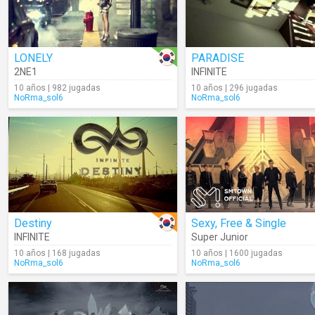
LONELY
PARADISE
2NE1
INFINITE
10 años | 982 jugadas
10 años | 296 jugadas
NoRma_sol6
NoRma_sol6
Destiny
Sexy, Free & Single
INFINITE
Super Junior
10 años | 168 jugadas
10 años | 1600 jugadas
NoRma_sol6
NoRma_sol6