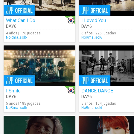
What Can I Do
I Loved You
DAY6
DAY6
4 años | 176 jugadas
5 años | 225 jugadas
NoRma_sol6
NoRma_sol6
I Smile
DANCE DANCE
DAY6
DAY6
5 años | 185 jugadas
5 años | 104 jugadas
NoRma_sol6
NoRma_sol6