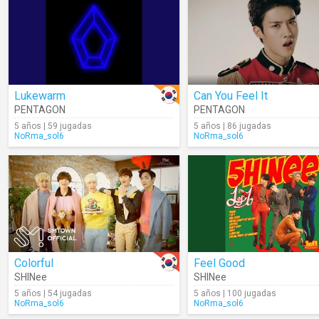
Lukewarm
Can You Feel It
PENTAGON
PENTAGON
5 años | 59 jugadas
5 años | 86 jugadas
NoRma_sol6
NoRma_sol6
Colorful
Feel Good
SHINee
SHINee
5 años | 54 jugadas
5 años | 100 jugadas
NoRma_sol6
NoRma_sol6