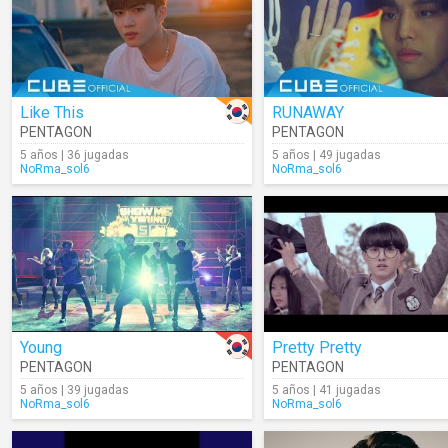
Like This
RUNAWAY
PENTAGON
PENTAGON
5 años | 36 jugadas
5 años | 49 jugadas
NoRma_sol6
NoRma_sol6
Young
Pretty Pretty
PENTAGON
PENTAGON
5 años | 39 jugadas
5 años | 41 jugadas
NoRma_sol6
NoRma_sol6