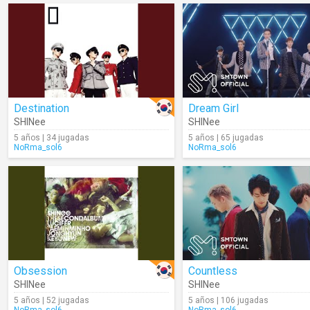
Destination
Dream Girl
SHINee
SHINee
5 años | 34 jugadas
5 años | 65 jugadas
NoRma_sol6
NoRma_sol6
Obsession
Countless
SHINee
SHINee
5 años | 52 jugadas
5 años | 106 jugadas