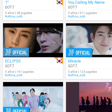
1°
You Calling My Name
GOT7
GOT7
5 años | 48 jugadas
5 años | 511 jugadas
NoRma_sol6
NoRma_sol6
ECLIPSE
Miracle
GOT7
GOT7
5 años | 161 jugadas
5 años | 123 jugadas
NoRma_sol6
NoRma_sol6