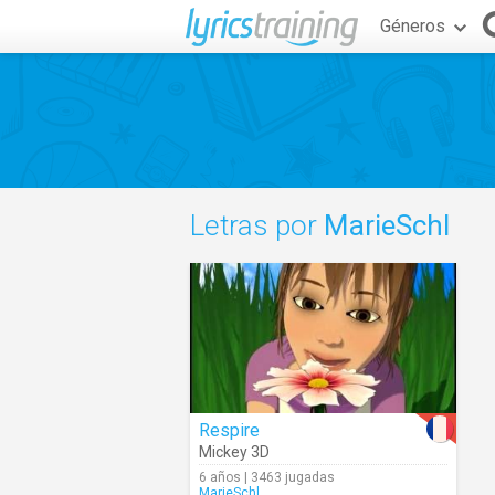
Géneros
Letras por
MarieSchl
Respire
Mickey 3D
6 años | 3463 jugadas
MarieSchl