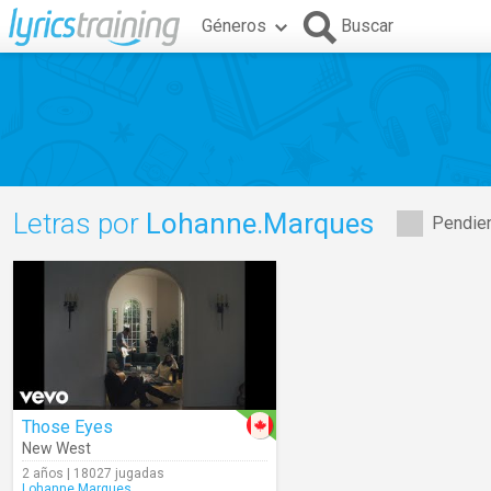
Géneros
Buscar
Letras por
Lohanne.Marques
Pendien
Those Eyes
New West
2 años | 18027 jugadas
Lohanne.Marques